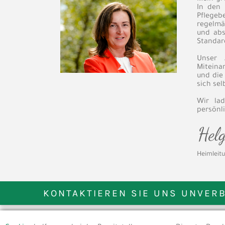
In den 
Pflegeb
regelmäß
und abs
Standard
Unser 
Miteina
und die
sich sel
Wir lad
persönl
Heimleit
KONTAKTIEREN SIE UNS UNVER