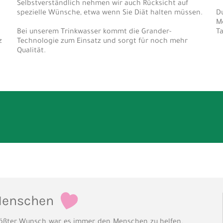
Selbstverständlich nehmen wir auch Rücksicht auf
spezielle Wünsche, etwa wenn Sie Diät halten müssen.
D
M
Bei unserem Trinkwasser kommt die Grander-
T
z
Technologie zum Einsatz und sorgt für noch mehr
Qualität.
Menschen
ößter Wunsch war es immer den Menschen zu helfen.